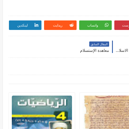
رست
واتساب
ريدايت
لينكدين
المقال السابق
خريطة الغزو الاسباني و البرتغالي لسواحل المغرب الاسلامي
معاهدة الإستسلام