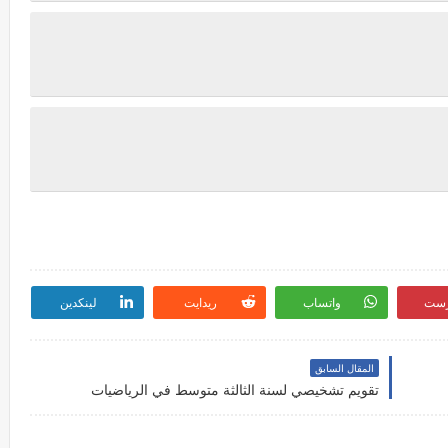
رست
واتساب
ريدايت
لينكدين
المقال السابق
تقويم تشخيصي لسنة الثالثة متوسط في الرياضيات