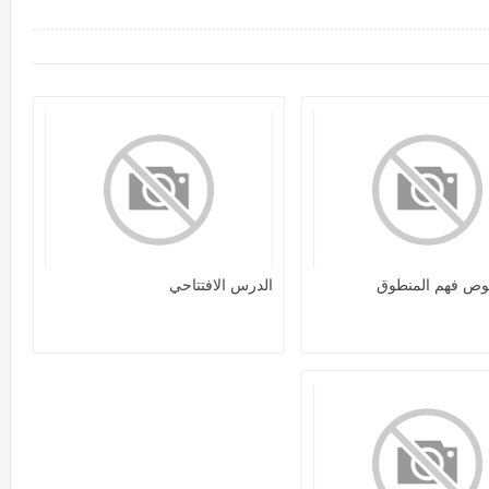
وص فهم المنطوق
الدرس الافتتاحي