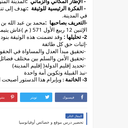
:
-
الإطار
المكاني
والزماني
المدينة
المنو
:
-
الفكرة
الرئيسية
للوثيقة
تهدف
إلى
تن
.
في
المدينة
:
-
التعريف
بصاحبها
مح
مد
بن
عبد
الله
بن
(
) 571
12
الإثنين
ربيع
الأول
م
عاش
يتيما
:
2-
تحليلها
وقد
تضمنت
هذه
الوثيقة
بنود
-
إثبات
حق
كل
طائفة
-
تحقيق
مبدأ
العدل
والمساواة
في
الحقو
-
تحقيق
الأمن
والسلم
بين
مختلف
فضائل
(
)
-
تحديد
إقليم
الدولة
إقليم
المدينة
-
نبذ
القبيلة
وتكوين
أمة
واحدة
3-
الخاتمة
وبإبرام
هذا
الدستور
أصبحت
ا
:
فيسبوك
تويتر
بنت
المقال التالي
تحضير درس موقع و خصائص أوقيانوسيا