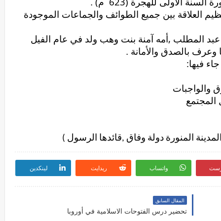
(
623)
رة
السنة
الأولى
للهجرة
م
.
ظيم
العلاقة
بين
جميع
الطوائف
والجماعات
الموجودة
,
عبد
المطلب
أمه
آمنة
بنت
وهب
ولد في
عام
الفيل
وعرف
بالصدق
والأمانة .
:
جاء
فيها
ق
والواجبات
المجتمع
لمدينة
المنورة
دولة
وفاق
قائدها
الرسول
)
,
رست
واتساب
ريدايت
لينكدين
المقال السابق
تحضير درس الفتوحات الاسلامية في أوروبا